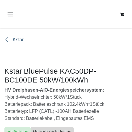
Zum Inhalt springen
Kstar
Kstar BluePulse KAC50DP-
BC100DE 50kW/100kWh
HV Dreiphasen-AIO-Energiespeichersystem:
Hybrid-Wechselrichter: 50kW*1Stück
Batteriepack: Batterieschrank 102.4kWh*1Stück
Batterietyp: LFP (CATL) -100AH Batteriezelle
Standard: Batteriekabel, Eingebautes EMS
auf Anfrage
Gewerbe & Industrie