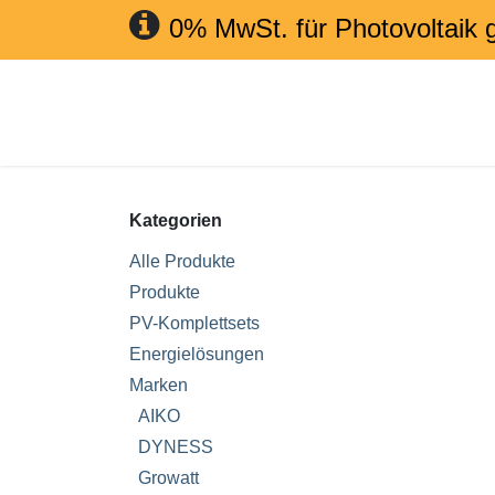
Zum Inhalt springen
0% MwSt. für Photovoltaik 
Home
Shop
Produkte
P
Kategorien
Alle Produkte
Produkte
PV-Komplettsets
Energielösungen
Marken
AIKO
DYNESS
Growatt