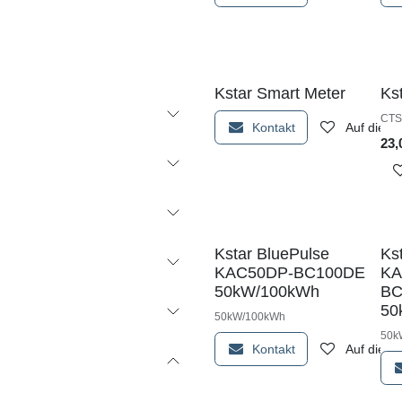
Kstar Smart Meter
Ks
CTS
Kontakt
Auf die W
23,
Kstar BluePulse
Ks
KAC50DP-BC100DE
KA
50kW/100kWh
BC
50
50kW/100kWh
50k
Kontakt
Auf die W