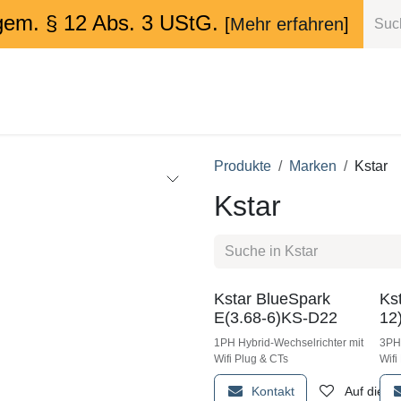
gem. § 12 Abs. 3 UStG.
[
Mehr erfahren
]
V-Komplettsets
Energielösungen
Marken
PV-Proje
Produkte
Marken
Kstar
Kstar
Kstar BlueSpark
Ks
E(3.68-6)KS-D22
12
1PH Hybrid-Wechselrichter mit
3PH 
Wifi Plug & CTs
Wifi
Kontakt
Auf die W