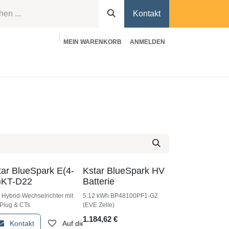
Kontakt
MEIN WARENKORB
ANMELDEN
kt
Hilfe
tar BlueSpark E(4-
Kstar BlueSpark HV
)KT-D22
Batterie
Hybrid-Wechselrichter mit
5.12 kWh BP48100PF1-G2
 Plug & CTs
(EVE Zelle)
1.184,62
€
unschliste
Kontakt
Auf die Wunschliste