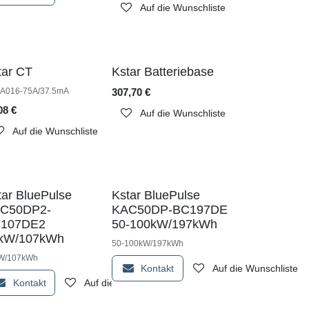
Auf die Wunschliste
tar CT
Kstar Batteriebase
A016-75A/37.5mA
307,70
€
unschliste
08
€
Auf die Wunschliste
Auf die Wunschliste
tar BluePulse
Kstar BluePulse
C50DP2-
KAC50DP-BC197DE
107DE2
50-100kW/197kWh
kW/107kWh
50-100kW/197kWh
W/107kWh
unschliste
Kontakt
Auf die Wunschliste
Kontakt
Auf die Wunschliste